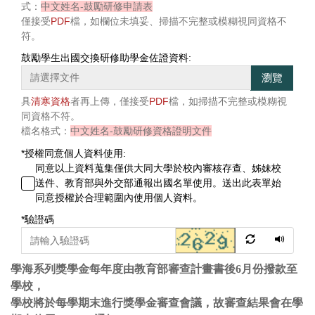
式：
中文姓名-鼓勵研修申請表
僅接受
PDF
檔，如欄位未填妥、掃描不完整或模糊視同資格不
符。
鼓勵學生出國交換研修助學金佐證資料:
瀏覽
具
清寒資格
者再上傳，僅接受
PDF
檔，如掃描不完整或模糊視
同資格不符。
檔名格式：
中文姓名-鼓勵研修資格證明文件
*
授權同意個人資料使用:
同意以上資料蒐集僅供大同大學於校內審核存查、姊妹校
送件、教育部與外交部通報出國名單使用。送出此表單始
同意授權於合理範圍內使用個人資料。
*
驗證碼
學海系列獎學金每年度由教育部審查計畫書後6月份撥款至
學校，
學校將於每學期末進行獎學金審查會議，故審查結果會在學