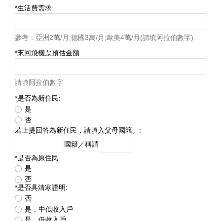
*
生活費需求:
參考：亞洲2萬/月;德國3萬/月;歐美4萬/月(請填阿拉伯數字)
*
來回飛機票預估金額:
請填阿拉伯數字
*
是否為新住民:
是
否
若上提回答為新住民，請填入父母國籍。:
國籍／稱謂
*
是否為原住民:
是
否
*
是否具清寒證明:
否
是，中低收入戶
是．低收入戶