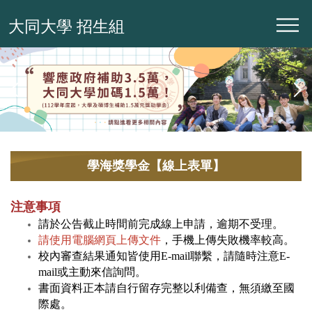
跳
大同大學 招生組
到
主
要
內
容
區
學海獎學金【線上表單】
注意事項
請於公告截止時間前完成線上申請，逾期不受理。
請使用電腦網頁上傳文件
，手機上傳失敗機率較高
。
校內審查結果通知皆使用E-mail聯繫，請隨時注意E-
mail或主動來信詢問
。
書面資料正本請自行留存完整以利備查，無須繳至國
際處。