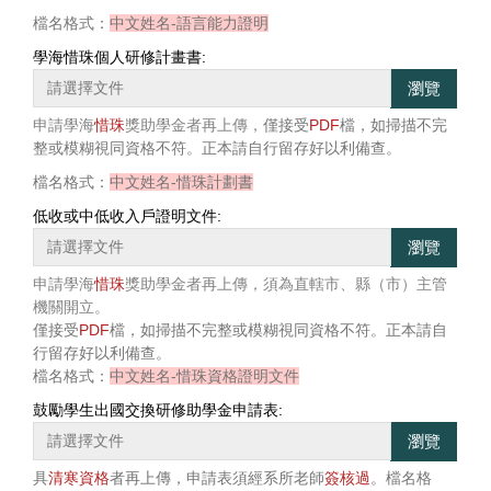
檔名格式：
中文姓名-語言能力證明
學海惜珠個人研修計畫書:
瀏覽
僅接受
PDF
檔，如掃描不完
申請學海
惜珠
獎助學金者再上傳，
整或模糊視同資格不符。正本請自行留存好以利備查。
檔名格式：
中文姓名-惜珠計劃書
低收或中低收入戶證明文件:
瀏覽
申請學海
惜珠
獎助學金者再上傳，須為直轄市、縣（市）主管
機關開立。
僅接受
PDF
檔，如掃描不完整或模糊視同資格不符。正本請自
行留存好以利備查。
檔名格式：
中文姓名-惜珠資格證明文件
鼓勵學生出國交換研修助學金申請表:
瀏覽
具
清寒資格
者再上傳，申請表須經系所老師
簽核過
。檔名格